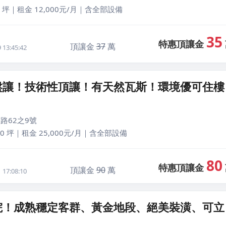
 坪｜租金 12,000元/月｜含全部設備
35
特惠頂讓金
頂讓金
37
萬
13:45:42
盤讓！技術性頂讓！有天然瓦斯！環境優可住樓
路62之9號
0 坪｜租金 25,000元/月｜含全部設備
80
特惠頂讓金
頂讓金
90
萬
17:08:10
院！成熟穩定客群、黃金地段、絕美裝潢、可立