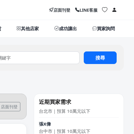
店面刊登
LINE客服
貨
其他店家
成功讓出
買家詢問
搜尋
鄭X
桃園市｜預算 100萬元以上
邱X恩
桃園市｜預算 10萬~30萬元
KXki
近期買家需求
台北市｜預算 10萬元以下
店面刊登
張X偉
台中市｜預算 10萬元以下