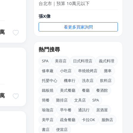
張X偉
台中市｜預算 10萬元以下
看更多買家詢問
陳X樂
萬
新北市｜預算 50萬~100萬元
熱門搜尋
廖X姐
南投縣｜預算 10萬~30萬元
SPA
美容店
日式料理店
義式料理
林X芷
修車廠
小吃店
串燒燒烤店
攤車
新北市｜預算 10萬~30萬元
托嬰中心
機車行
洗衣店
飲料店
徐X
鐵板燒
美式餐廳
餐廳
餐酒館
萬
台北市｜預算 10萬元以下
簡餐
雞排店
文具店
SPA
瑜珈店
早午餐
通訊行
居酒屋
美甲店
疏食餐廳
卡拉OK
服飾店
書店
便當店