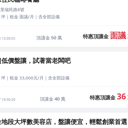
里瑞民路8號
0 坪｜租金 面議/月｜含全部設備
面議
特惠頂讓金
頂讓金
50
萬
13:39:55
超低價盤讓，試著當老闆吧
 坪｜租金 33,000元/月｜含全部設備
36
特惠頂讓金
頂讓金
40
萬
19:30:29
金地段大坪數美容店，盤讓便宜，輕鬆創業首選