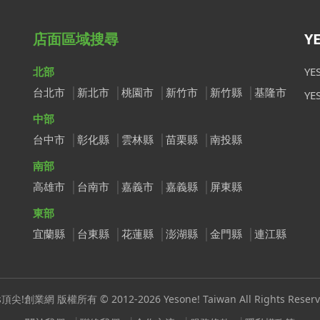
店面區域搜尋
Y
北部
Y
台北市
新北市
桃園市
新竹市
新竹縣
基隆市
Y
中部
台中市
彰化縣
雲林縣
苗栗縣
南投縣
南部
高雄市
台南市
嘉義市
嘉義縣
屏東縣
東部
宜蘭縣
台東縣
花蓮縣
澎湖縣
金門縣
連江縣
s頂尖!創業網 版權所有 © 2012-2026 Yesone! Taiwan All Rights Reserv