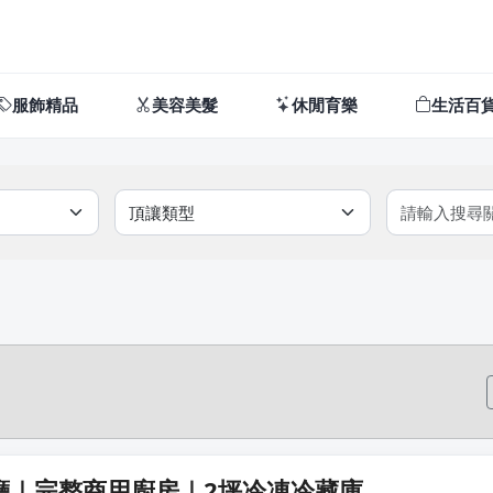
服飾精品
美容美髮
休閒育樂
生活百
廳｜完整商用廚房｜2坪冷凍冷藏庫