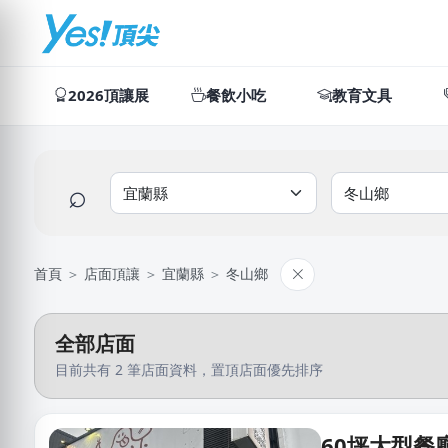
2026頂讓展
餐飲小吃
教育文具
⌕
首頁
＞
店面頂讓
＞
宜蘭縣
＞
冬山鄉
全部店面
目前共有 2 筆店面資料，置頂店面優先排序
60坪大型餐