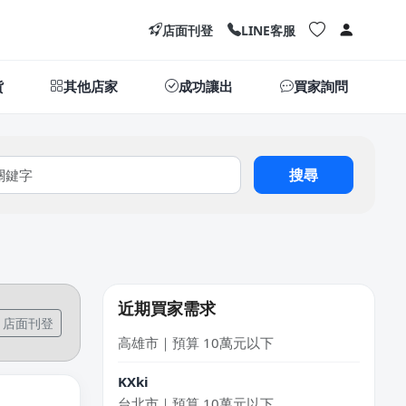
店面刊登
LINE客服
貨
其他店家
成功讓出
買家詢問
搜尋
盛X豪
新北市｜預算 10萬~30萬元
徐X生
高雄市｜預算 10萬元以下
近期買家需求
廖X姐
店面刊登
高雄市｜預算 10萬元以下
KXki
台北市｜預算 10萬元以下