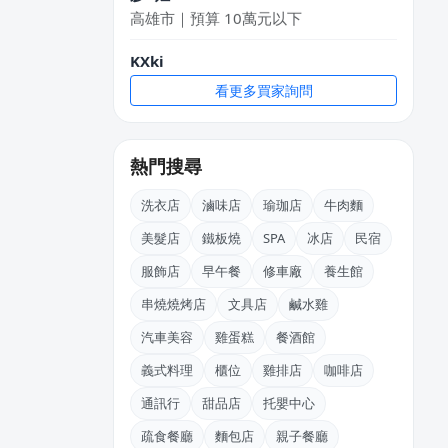
高雄市｜預算 10萬元以下
KXki
台北市｜預算 10萬元以下
看更多買家詢問
周X華
台北市｜預算 50萬~100萬元
熱門搜尋
姜X炮
桃園市｜預算 30萬~50萬元
洗衣店
滷味店
瑜珈店
牛肉麵
美髮店
鐵板燒
SPA
冰店
民宿
阿X
服飾店
早午餐
修車廠
養生館
新北市｜預算 50萬~100萬元
串燒燒烤店
文具店
鹹水雞
徐X維
汽車美容
雞蛋糕
餐酒館
桃園市｜預算 10萬~30萬元
義式料理
櫃位
雞排店
咖啡店
通訊行
甜品店
托嬰中心
疏食餐廳
麵包店
親子餐廳