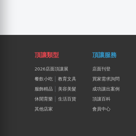
頂讓類型
頂讓服務
2026店面頂讓展
店面刊登
餐飲小吃
│
教育文具
買家需求詢問
服飾精品
│
美容美髮
成功讓出案例
休閒育樂
│
生活百貨
頂讓百科
其他店家
會員中心