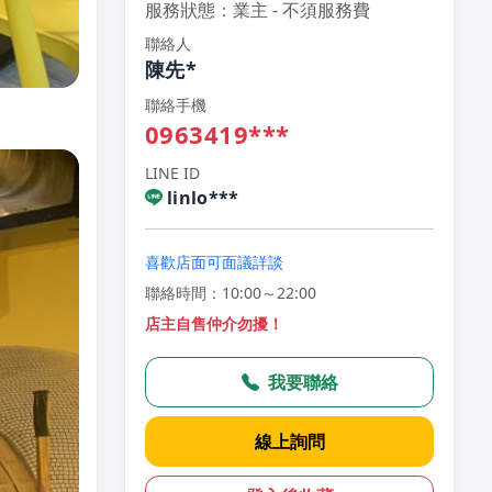
服務狀態：業主 - 不須服務費
聯絡人
陳先*
聯絡手機
0963419***
LINE ID
linlo***
喜歡店面可面議詳談
聯絡時間：10:00～22:00
店主自售仲介勿擾！
我要聯絡
線上詢問