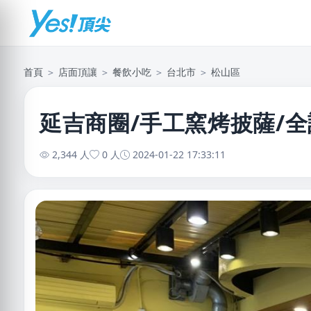
首頁
＞
店面頂讓
＞
餐飲小吃
＞
台北市
＞
松山區
延吉商圈/手工窯烤披薩/全
2,344 人
0 人
2024-01-22 17:33:11