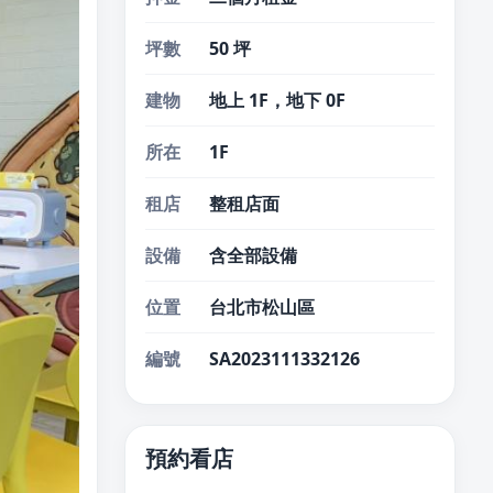
坪數
50 坪
建物
地上 1F，地下 0F
所在
1F
租店
整租店面
設備
含全部設備
位置
台北市松山區
編號
SA2023111332126
預約看店