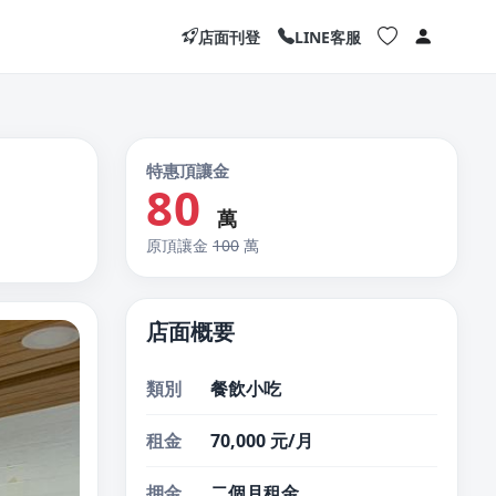
店面刊登
LINE客服
特惠頂讓金
80
萬
原頂讓金
100
萬
店面概要
類別
餐飲小吃
租金
70,000 元/月
押金
二個月租金