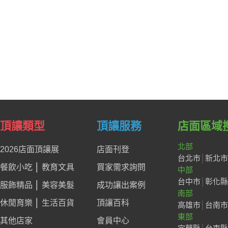
頂讓類型
頂讓服務
店面區域
北部
2026店面頂讓展
店面刊登
台北市
│
新北市
餐飲小吃
│
教育文具
買家需求詢問
中部
台中市
│
彰化縣
服飾精品
│
美容美髮
成功讓出案例
南部
休閒育樂
│
生活百貨
頂讓百科
高雄市
│
台南市
東部
其他店家
會員中心