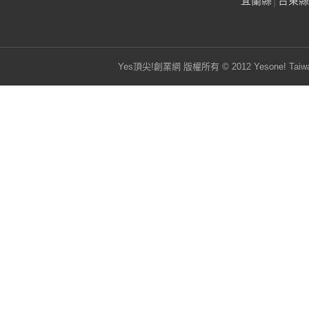
宜蘭縣
│
台東縣
Yes頂尖!創業網 版權所有 © 2012 Yesone! Taiwa