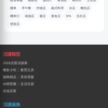
疏食餐廳
鐵板燒
通訊行
餐酒館
補習班
文具店
湯X成
攤車
早午餐
炸物店
義式料理
冰店
麵包店
高雄市｜預算 30萬~50萬元
機車行
瑜珈店
書店
素食店
SPA
洗衣店
陳X豪
便當店
台北市｜預算 30萬~50萬元
廖X臻
新北市｜預算 30萬~50萬元
李X綺
頂讓類型
新北市｜預算 10萬~30萬元
2026店面頂讓展
林X雲
餐飲小吃
│
教育文具
台南市｜預算 100萬元以上
服飾精品
│
美容美髮
休閒育樂
│
生活百貨
謝X生
台中市｜預算 10萬~30萬元
其他店家
廖X姐
頂讓服務
南投縣｜預算 10萬~30萬元