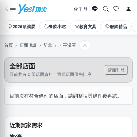
刊登
2026頂讓展
餐飲小吃
教育文具
服飾精品
首頁
＞
店面頂讓
＞
新北市
＞
平溪區
全部店面
店面刊登
目前共有 0 筆店面資料，置頂店面優先排序
姜X炮
目前沒有符合條件的店面，請調整搜尋條件後再試。
桃園市｜預算 30萬~50萬元
湯X成
高雄市｜預算 30萬~50萬元
近期買家需求
陳X豪