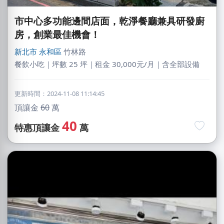
市中心多功能邊間店面，乾淨餐廳兼具研發廚
房，創業最佳機會！
新北市
永和區
竹林路
餐飲小吃｜坪數 25 坪｜租金 30,000元/月｜含全部設備
更新時間：2024-11-08 11:14:45
頂讓金
60
萬
40
特惠頂讓金
萬