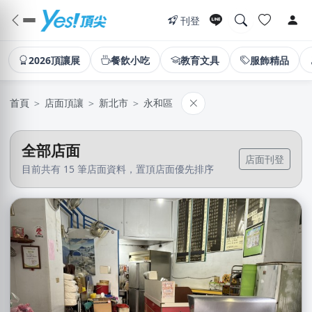
刊登
2026頂讓展
餐飲小吃
教育文具
服飾精品
首頁
＞
店面頂讓
＞
新北市
＞
永和區
全部店面
店面刊登
目前共有 15 筆店面資料，置頂店面優先排序