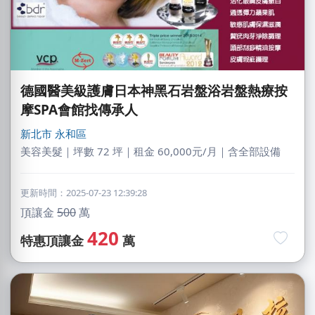
德國醫美級護膚日本神黑石岩盤浴岩盤熱療按
摩SPA會館找傳承人
新北市
永和區
美容美髮｜坪數 72 坪｜租金 60,000元/月｜含全部設備
更新時間：2025-07-23 12:39:28
頂讓金
500
萬
420
特惠頂讓金
萬