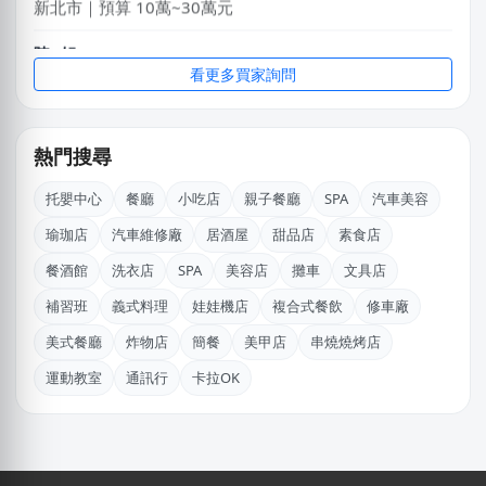
台北市｜預算 10萬~30萬元
廖X臻
看更多買家詢問
新北市｜預算 30萬~50萬元
麥X
熱門搜尋
高雄市｜預算 30萬~50萬元
托嬰中心
餐廳
小吃店
親子餐廳
SPA
汽車美容
盧X鴻
瑜珈店
汽車維修廠
居酒屋
甜品店
素食店
新北市｜預算 30萬~50萬元
餐酒館
洗衣店
SPA
美容店
攤車
文具店
傑X
補習班
義式料理
娃娃機店
複合式餐飲
修車廠
台中市｜預算 50萬~100萬元
美式餐廳
炸物店
簡餐
美甲店
串燒燒烤店
王X鈞
運動教室
通訊行
卡拉OK
新北市｜預算 10萬~30萬元
NXniLin
嘉義市｜預算 100萬元以上