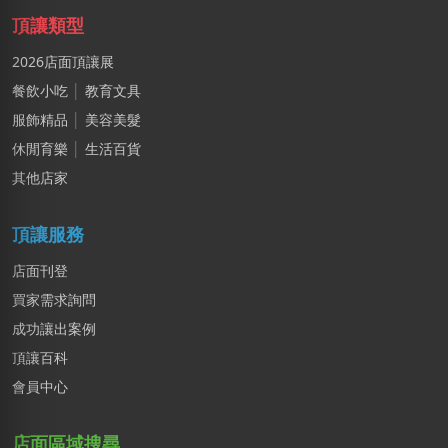
黃X德
頂讓類型
新北市｜預算 10萬~30萬元
2026店面頂讓展
陳X姐
餐飲小吃
│
教育文具
台北市｜預算 10萬~30萬元
服飾精品
│
美容美髮
休閒育樂
│
生活百貨
其他店家
頂讓服務
店面刊登
買家需求詢問
成功讓出案例
頂讓百科
會員中心
店面區域搜尋