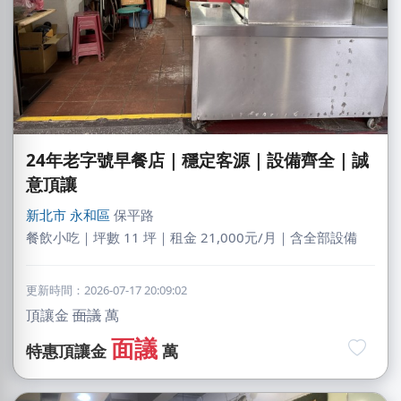
24年老字號早餐店｜穩定客源｜設備齊全｜誠
意頂讓
新北市
永和區
保平路
餐飲小吃｜坪數 11 坪｜租金 21,000元/月｜含全部設備
更新時間：2026-07-17 20:09:02
頂讓金
面議
萬
面議
特惠頂讓金
萬