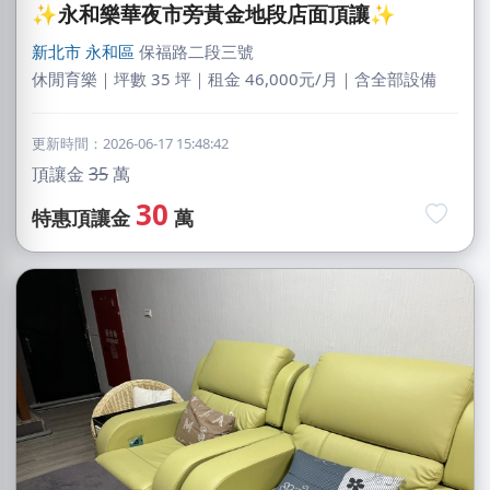
✨永和樂華夜市旁黃金地段店面頂讓✨
新北市
永和區
保福路二段三號
休閒育樂｜坪數 35 坪｜租金 46,000元/月｜含全部設備
更新時間：2026-06-17 15:48:42
頂讓金
35
萬
30
特惠頂讓金
萬