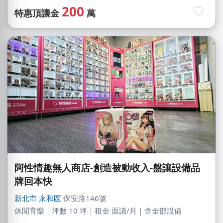
200
特惠頂讓金
萬
阿性情趣無人商店-創造被動收入-盤讓設備品
牌回本快
新北市
永和區
保安路146號
休閒育樂｜坪數 10 坪｜租金 面議/月｜含全部設備