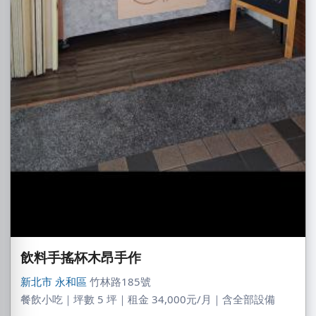
飲料手搖杯木昂手作
新北市
永和區
竹林路185號
廖X臻
餐飲小吃｜坪數 5 坪｜租金 34,000元/月｜含全部設備
新北市｜預算 30萬~50萬元