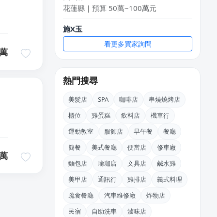
花蓮縣｜預算 50萬~100萬元
施X玉
桃園市｜預算 10萬~30萬元
看更多買家詢問
萬
黃
新北市｜預算 10萬~30萬元
熱門搜尋
盧X鴻
新北市｜預算 30萬~50萬元
美髮店
SPA
咖啡店
串燒燒烤店
櫃位
雞蛋糕
飲料店
機車行
林X芷
新北市｜預算 10萬~30萬元
運動教室
服飾店
早午餐
餐廳
簡餐
美式餐廳
便當店
修車廠
王X宏
萬
麵包店
瑜珈店
文具店
鹹水雞
新北市｜預算 10萬元以下
美甲店
通訊行
雞排店
義式料理
疏食餐廳
汽車維修廠
炸物店
民宿
自助洗車
滷味店