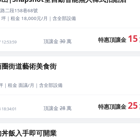
路二段158巷68號
 坪｜租金 18,000元/月｜含全部設備
15
特惠頂讓金
頂讓金
30
萬
12:53:59
商圈街道藝術美食街
 坪｜租金 面議/月｜含全部設備
25
特惠頂讓金
頂讓金
28
萬
18:34:01
肉丼飯入手即可開業