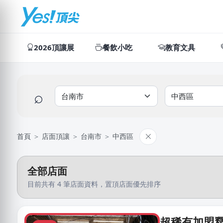
2026頂讓展
餐飲小吃
教育文具
⌕
首頁
＞
店面頂讓
＞
台南市
＞
中西區
全部店面
目前共有 4 筆店面資料，置頂店面優先排序
超稀有加盟釋