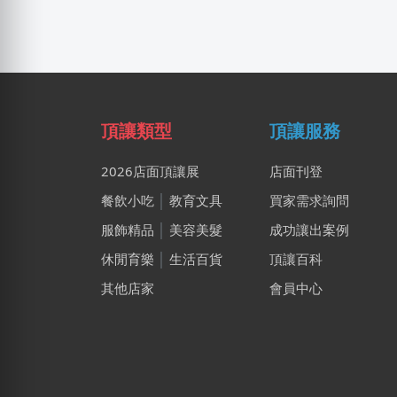
頂讓類型
頂讓服務
2026店面頂讓展
店面刊登
餐飲小吃
│
教育文具
買家需求詢問
服飾精品
│
美容美髮
成功讓出案例
休閒育樂
│
生活百貨
頂讓百科
其他店家
會員中心