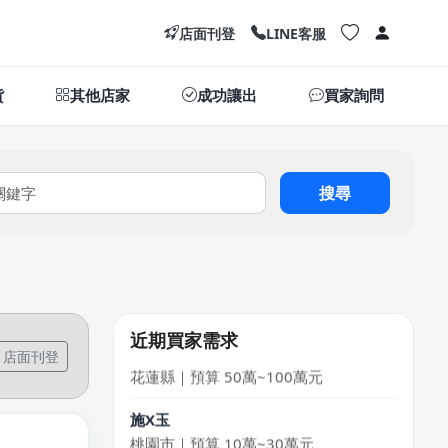
店面刊登
LINE客服
貨
其他店家
成功讓出
買家詢問
搜尋
KXki
台北市｜預算 10萬元以下
吳X生
新北市｜預算 50萬~100萬元
近期買家需求
劉X儀
店面刊登
花蓮縣｜預算 50萬~100萬元
施X玉
桃園市｜預算 10萬~30萬元