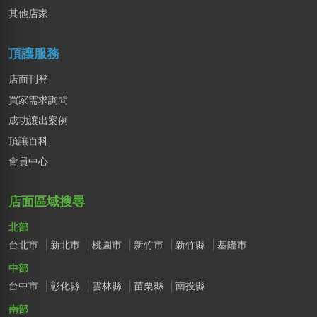
高雄市｜預算 30萬~50萬元
其他店家
DXvid.吳
新北市｜預算 10萬~30萬元
頂讓服務
店面刊登
買家需求詢問
成功讓出案例
頂讓百科
會員中心
店面區域搜尋
北部
台北市
新北市
桃園市
新竹市
新竹縣
基隆市
中部
台中市
彰化縣
雲林縣
苗栗縣
南投縣
南部