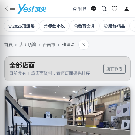
刊登
2026頂讓展
餐飲小吃
教育文具
服飾精品
首頁
＞
店面頂讓
＞
台南市
＞
佳里區
全部店面
店面刊登
目前共有 1 筆店面資料，置頂店面優先排序