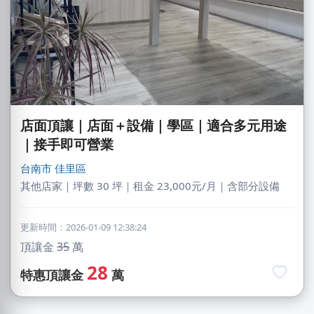
店面頂讓｜店面＋設備｜學區｜適合多元用途
｜接手即可營業
台南市
佳里區
其他店家｜坪數 30 坪｜租金 23,000元/月｜含部分設備
更新時間：2026-01-09 12:38:24
頂讓金
35
萬
28
淑X
特惠頂讓金
萬
台中市｜預算 10萬~30萬元