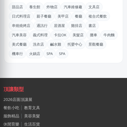
甜品店
養生館
炸物店
汽車維修廠
文具店
淑X
台中市｜預算 10萬~30萬元
日式料理店
親子餐廳
美甲店
餐廳
複合式餐飲
串燒燒烤店
通訊行
居酒屋
雞排店
書店
陳X豪
台北市｜預算 30萬~50萬元
汽車美容
義式料理
卡拉OK
美髮店
攤車
牛肉麵
美式餐廳
洗衣店
鹹水雞
托嬰中心
景觀餐廳
王X姐
新竹市｜預算 50萬~100萬元
機車行
火鍋店
SPA
SPA
林X羽
桃園市｜預算 10萬~30萬元
廖X姐
頂讓類型
南投縣｜預算 10萬~30萬元
2026店面頂讓展
施X玉
餐飲小吃
│
教育文具
桃園市｜預算 10萬~30萬元
服飾精品
│
美容美髮
謝X聿
休閒育樂
│
生活百貨