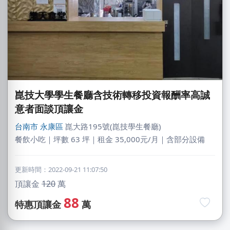
崑技大學學生餐廳含技術轉移投資報酬率高誠
意者面談頂讓金
台南市
永康區
崑大路195號(崑技學生餐廳)
餐飲小吃｜坪數 63 坪｜租金 35,000元/月｜含部分設備
更新時間：2022-09-21 11:07:50
廖X臻
頂讓金
120
萬
新北市｜預算 30萬~50萬元
88
特惠頂讓金
萬
阿X
新北市｜預算 50萬~100萬元