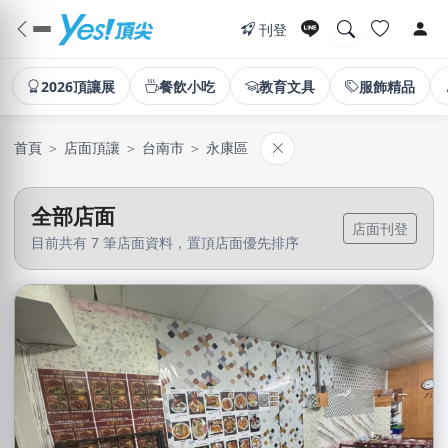
刊登
2026頂讓展
餐飲小吃
教育文具
服飾精品
首頁
＞
店面頂讓
＞
台南市
＞
永康區
全部店面
店面刊登
目前共有 7 筆店面資料，置頂店面優先排序