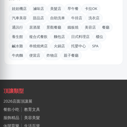
新北市｜預算 30萬~50萬元
娃娃機店
滷味店
美髮店
早午餐
卡拉OK
阿X
汽車美容
甜品店
自助洗車
牛排店
洗衣店
新北市｜預算 50萬~100萬元
通訊行
居酒屋
景觀餐廳
鐵板燒
美容店
餐廳
江X珮
養生館
複合式餐飲
麵包店
日式料理店
櫃位
台中市｜預算 10萬元以下
鹹水雞
串燒燒烤店
火鍋店
托嬰中心
SPA
廖X珍
牛肉麵
便當店
炸物店
親子餐廳
新北市｜預算 10萬~30萬元
游X姐
新北市｜預算 10萬~30萬元
何
頂讓類型
新北市｜預算 10萬~30萬元
2026店面頂讓展
DXvid.吳
餐飲小吃
│
教育文具
新北市｜預算 10萬~30萬元
服飾精品
│
美容美髮
休閒育樂
│
生活百貨
張X偉