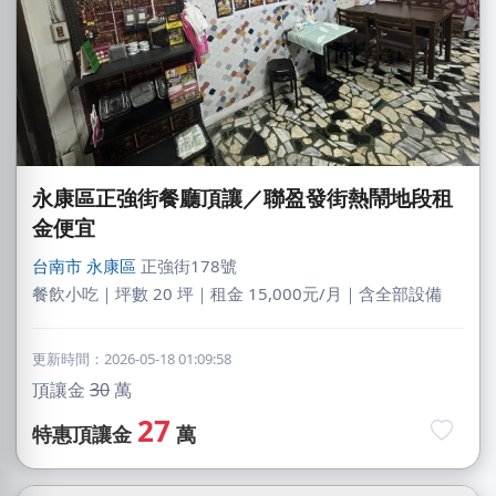
永康區正強街餐廳頂讓／聯盈發街熱鬧地段租
金便宜
台南市
永康區
正強街178號
餐飲小吃｜坪數 20 坪｜租金 15,000元/月｜含全部設備
更新時間：2026-05-18 01:09:58
頂讓金
30
萬
27
特惠頂讓金
萬