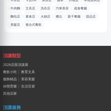
牛排店
卡拉OK
美容店
攤車
炸物店
串燒燒烤店
陳X豪
牛肉麵
文具店
洗衣店
汽車美容
疏食餐廳
台北市｜預算 30萬~50萬元
麵包店
素食店
火鍋店
櫃位
親子餐廳
甜品店
謝X生
美髮店
複合式餐飲
台中市｜預算 10萬~30萬元
麥X
高雄市｜預算 30萬~50萬元
姚X生
頂讓類型
嘉義市｜預算 10萬~30萬元
2026店面頂讓展
廖X珍
餐飲小吃
│
教育文具
新北市｜預算 10萬~30萬元
服飾精品
│
美容美髮
劉X姐
休閒育樂
│
生活百貨
高雄市｜預算 30萬~50萬元
其他店家
湯X成
頂讓服務
高雄市｜預算 30萬~50萬元