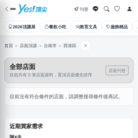
刊登
2026頂讓展
餐飲小吃
教育文具
服飾精品
首頁
＞
店面頂讓
＞
台南市
＞
西港區
全部店面
店面刊登
目前共有 0 筆店面資料，置頂店面優先排序
馬X凱
目前沒有符合條件的店面，請調整搜尋條件後再試。
苗栗縣｜預算 30萬~50萬元
陳X豪
台北市｜預算 30萬~50萬元
近期買家需求
謝X生