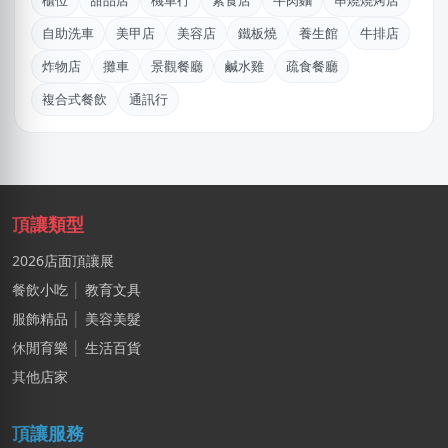
櫃位
甜品店
機車行
素食店
牛肉麵
串燒燒烤店
謝X聿
自助洗車
美甲店
美容店
鐵板燒
養生館
牛排店
高雄市｜預算 30萬~50萬元
炸物店
攤車
景觀餐廳
鹹水雞
疏食餐廳
游X姐
複合式餐飲
通訊行
新北市｜預算 10萬~30萬元
鄭X
桃園市｜預算 100萬元以上
黃X姐
頂讓類型
基隆市｜預算 10萬~30萬元
2026店面頂讓展
利X銥
餐飲小吃
│
教育文具
桃園市｜預算 10萬~30萬元
服飾精品
│
美容美髮
休閒育樂
│
生活百貨
陳X姐
桃園市｜預算 10萬元以下
其他店家
黃X姐
頂讓服務
嘉義市｜預算 30萬~50萬元