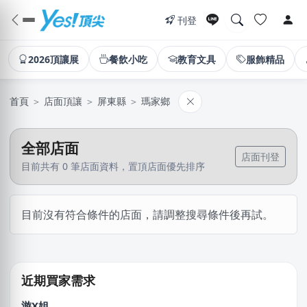
刊登
2026頂讓展
餐飲小吃
教育文具
服飾精品
首頁
＞
店面頂讓
＞
屏東縣
＞
瑪家鄉
全部店面
店面刊登
目前共有 0 筆店面資料，置頂店面優先排序
阿X
目前沒有符合條件的店面，請調整搜尋條件後再試。
新北市｜預算 50萬~100萬元
謝X聿
高雄市｜預算 30萬~50萬元
近期買家需求
游X姐