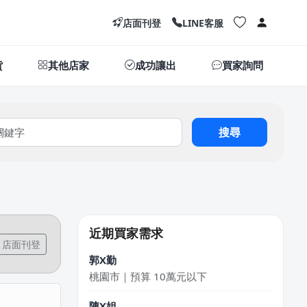
店面刊登
LINE客服
貨
其他店家
成功讓出
買家詢問
搜尋
江X珮
台中市｜預算 10萬元以下
DXvid.吳
新北市｜預算 10萬~30萬元
近期買家需求
店面刊登
郭X勤
桃園市｜預算 10萬元以下
陳X姐