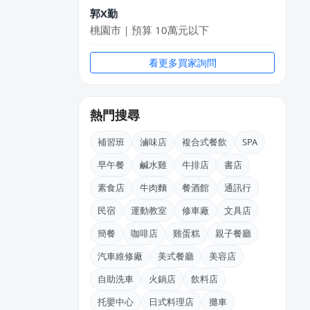
郭X勤
桃園市｜預算 10萬元以下
陳X姐
看更多買家詢問
台北市｜預算 10萬~30萬元
王X宏
熱門搜尋
新北市｜預算 10萬元以下
補習班
滷味店
複合式餐飲
SPA
丁X臨
新北市｜預算 30萬~50萬元
早午餐
鹹水雞
牛排店
書店
素食店
牛肉麵
餐酒館
通訊行
廖X姐
高雄市｜預算 10萬元以下
民宿
運動教室
修車廠
文具店
簡餐
咖啡店
雞蛋糕
親子餐廳
盧X鴻
新北市｜預算 30萬~50萬元
汽車維修廠
美式餐廳
美容店
自助洗車
火鍋店
飲料店
托嬰中心
日式料理店
攤車