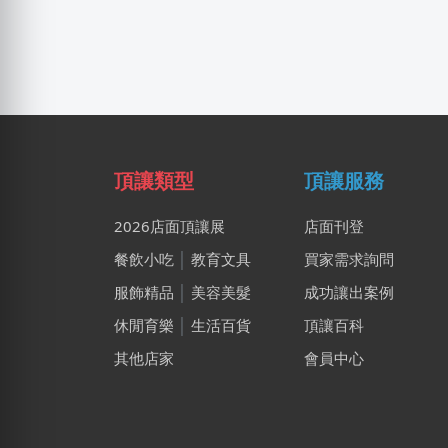
頂讓類型
頂讓服務
2026店面頂讓展
店面刊登
餐飲小吃
│
教育文具
買家需求詢問
服飾精品
│
美容美髮
成功讓出案例
休閒育樂
│
生活百貨
頂讓百科
其他店家
會員中心