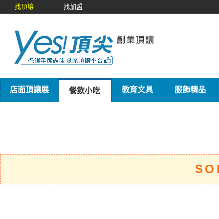
找頂讓
找加盟
店面頂讓展
教育文具
服飾精品
餐飲小吃
SO