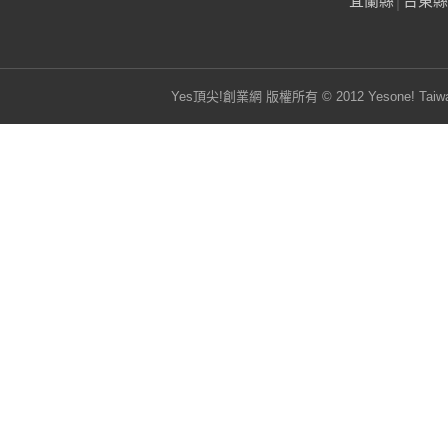
宜蘭縣
│
台東縣
Yes頂尖!創業網 版權所有 © 2012 Yesone! Taiwa