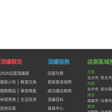
頂讓類型
頂讓服務
店面區域
北部
2026店面頂讓展
店面刊登
台北市
│
新北市
餐飲小吃
│
教育文具
買家需求詢問
中部
台中市
│
彰化縣
服飾精品
│
美容美髮
成功讓出案例
南部
休閒育樂
│
生活百貨
頂讓百科
高雄市
│
台南市
東部
其他店家
會員中心